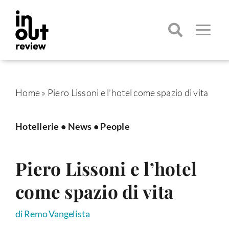
Salta
al
contenuto
Toggle
Navigatio
Cerca
per:
Home
»
Piero Lissoni e l’hotel come spazio di vita
Hotellerie
•
News
•
People
Piero Lissoni e l’hotel
come spazio di vita
di Remo Vangelista