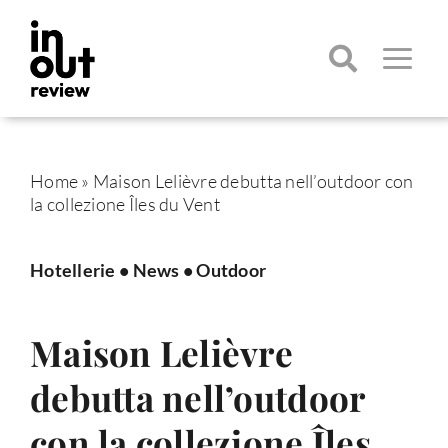
Salta
al
contenuto
Toggle
Navigatio
Cerca
per:
Home
»
Maison Lelièvre debutta nell’outdoor con
la collezione Îles du Vent
Hotellerie
•
News
•
Outdoor
Maison Lelièvre
debutta nell’outdoor
con la collezione Îles