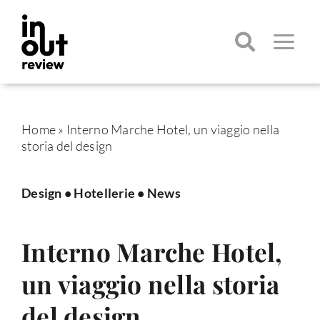
Salta
al
contenuto
Toggle
Navigatio
Cerca
per:
Home
»
Interno Marche Hotel, un viaggio nella
storia del design
Design
•
Hotellerie
•
News
Interno Marche Hotel,
un viaggio nella storia
del design