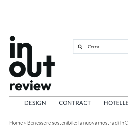
Salta
al
contenuto
Cerca
per:
DESIGN
CONTRACT
HOTELLE
Home
»
Benessere sostenibile: la nuova mostra di In