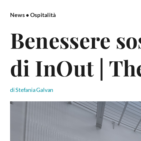
News
•
Ospitalità
Benessere sos
di InOut | T
di Stefania Galvan