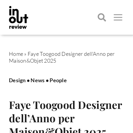
Salta
al
contenuto
Toggle
Navigatio
Cerca
per:
Home
»
Faye Toogood Designer dell’Anno per
Maison&Objet 2025
Design
•
News
•
People
Faye Toogood Designer
dell’Anno per
Maison&Objet 2025