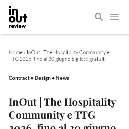
Salta
al
contenuto
Toggle
Navigatio
Cerca
per:
Home
»
InOut | The Hospitality Community e
TTG 2026, fino al 30 giugno biglietti gratuiti
Contract
•
Design
•
News
InOut | The Hospitality
Community e TTG
2026, fino al 30 giugno