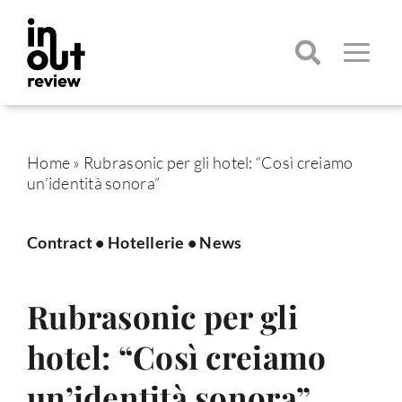
Salta
al
contenuto
Toggle
Navigatio
Cerca
per:
Home
»
Rubrasonic per gli hotel: “Così creiamo
un’identità sonora”
Contract
•
Hotellerie
•
News
Rubrasonic per gli
hotel: “Così creiamo
un’identità sonora”