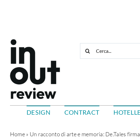
Salta
al
contenuto
Cerca
per:
DESIGN
CONTRACT
HOTELLE
Home
»
Un racconto di arte e memoria: De.Tales firma gl