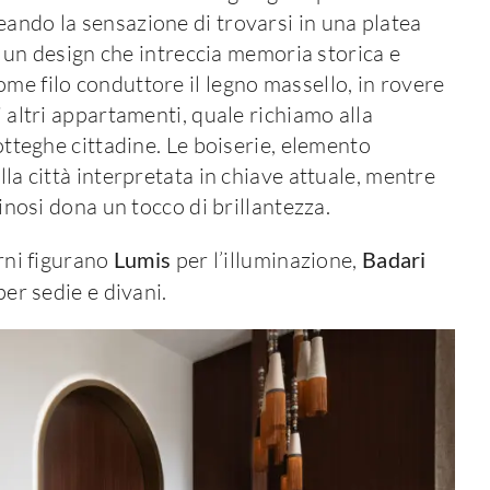
eando la sensazione di trovarsi in una platea
on un design che intreccia memoria storica e
me filo conduttore il legno massello, in rovere
i altri appartamenti, quale richiamo alla
botteghe cittadine. Le boiserie, elemento
lla città interpretata in chiave attuale, mentre
minosi dona un tocco di brillantezza.
erni figurano
Lumis
per l’illuminazione,
Badari
er sedie e divani.