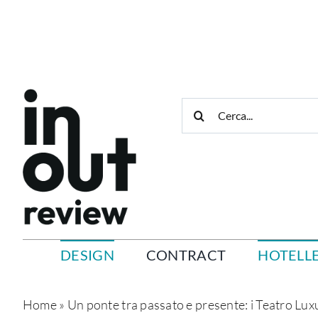
Salta
al
contenuto
Cerca
per:
DESIGN
CONTRACT
HOTELLE
Home
»
Un ponte tra passato e presente: i Teatro Lu