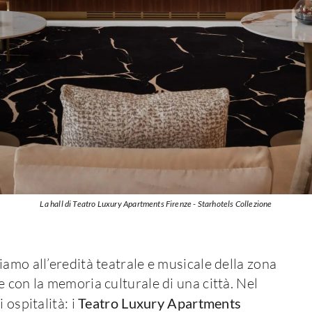
La hall di Teatro Luxury Apartments Firenze - Starhotels Collezione
amo all’eredità teatrale e musicale della zona
 con la memoria culturale di una città. Nel
 ospitalità: i
Teatro Luxury Apartments