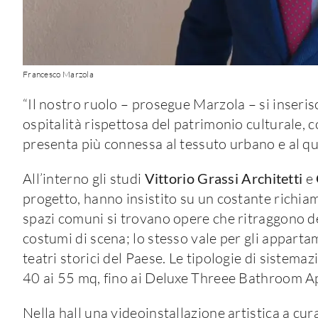
Francesco Marzola
“Il nostro ruolo – prosegue Marzola – si inseri
ospitalità rispettosa del patrimonio culturale, c
presenta più connessa al tessuto urbano e al qu
All’interno gli studi
Vittorio Grassi Architetti
e
progetto, hanno insistito su un costante richiam
spazi comuni si trovano opere che ritraggono dett
costumi di scena; lo stesso vale per gli appartam
teatri storici del Paese. Le tipologie di sistemaz
40 ai 55 mq, fino ai Deluxe Threee Bathroom Ap
Nella hall una videoinstallazione artistica a cur