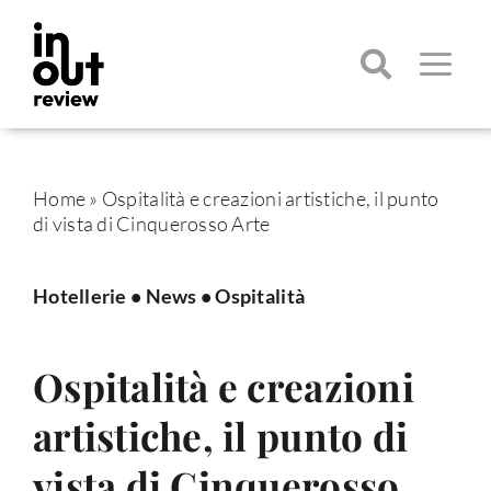
Salta
al
contenuto
Toggle
Navigatio
Cerca
per:
Home
»
Ospitalità e creazioni artistiche, il punto
di vista di Cinquerosso Arte
Hotellerie
•
News
•
Ospitalità
Ospitalità e creazioni
artistiche, il punto di
vista di Cinquerosso