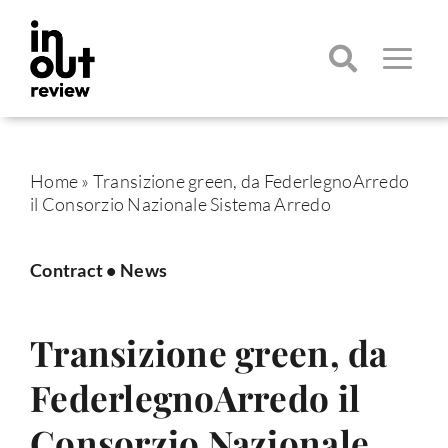
Salta
al
contenuto
Toggle
Navigatio
Cerca
per:
Home
»
Transizione green, da FederlegnoArredo
il Consorzio Nazionale Sistema Arredo
Contract
•
News
Transizione green, da
FederlegnoArredo il
Consorzio Nazionale