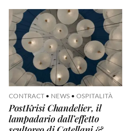
CONTRACT
•
NEWS
•
OSPITALITÀ
PostKrisi Chandelier, il
lampadario dall’effetto
scultoreo di Catellani &