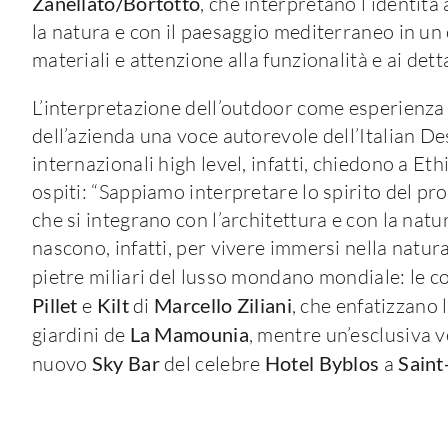
Zanellato/Bortotto
, che interpretano l’identi
la natura e con il paesaggio mediterraneo in un 
materiali e attenzione alla funzionalità e ai detta
L’interpretazione dell’outdoor come esperienza d
dell’azienda una voce autorevole dell’Italian De
internazionali high level, infatti, chiedono a Eth
ospiti: “Sappiamo interpretare lo spirito del pr
che si integrano con l’architettura e con la natur
nascono, infatti, per vivere immersi nella natura,
pietre miliari del lusso mondano mondiale: le c
Pillet
e
Kilt
di
Marcello Ziliani
, che enfatizzano
giardini de
La Mamounia
, mentre un’esclusiva v
nuovo
Sky Bar
del celebre
Hotel Byblos
a
Saint