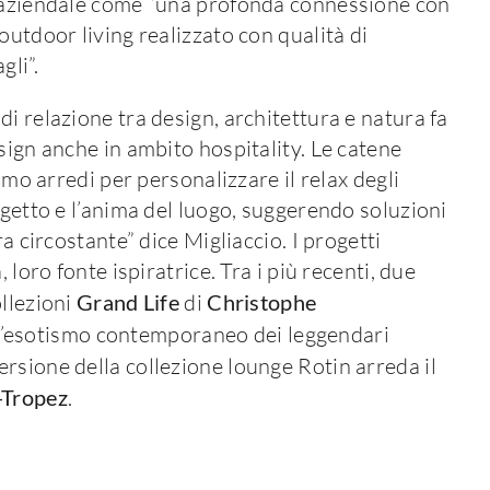
tà aziendale come “una profonda connessione con
outdoor living realizzato con qualità di
gli”.
i relazione tra design, architettura e natura fa
sign anche in ambito hospitality. Le catene
imo arredi per personalizzare il relax degli
ogetto e l’anima del luogo, suggerendo soluzioni
a circostante” dice Migliaccio. I progetti
 loro fonte ispiratrice. Tra i più recenti, due
ollezioni
Grand Life
di
Christophe
 l’esotismo contemporaneo dei leggendari
ersione della collezione lounge Rotin arreda il
-Tropez
.