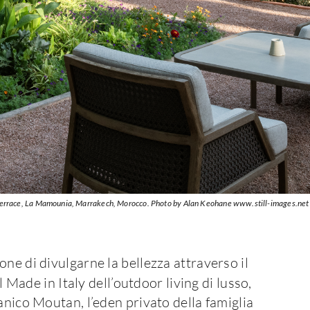
Terrace, La Mamounia, Marrakech, Morocco. Photo by Alan Keohane www.still-images.net
ne di divulgarne la bellezza attraverso il
el Made in Italy dell’outdoor living di lusso,
anico Moutan, l’eden privato della famiglia