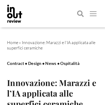
Salta
al
contenuto
Toggle
Navigatio
Cerca
per:
Home
»
Innovazione: Marazzi e l’IA applicata alle
superfici ceramiche
Contract
•
Design
•
News
•
Ospitalità
Innovazione: Marazzi e
l’IA applicata alle
superfici ceramiche