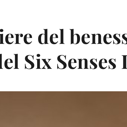
tiere del benes
del Six Senses 