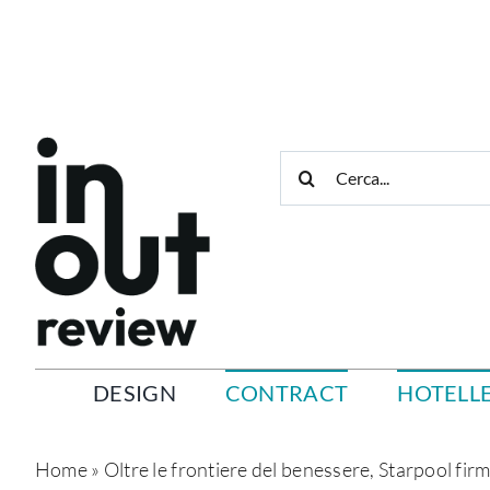
Salta
al
contenuto
Cerca
per:
DESIGN
CONTRACT
HOTELLE
Home
»
Oltre le frontiere del benessere, Starpool firm