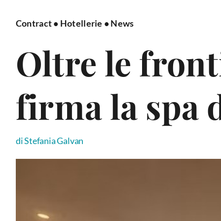
Contract
•
Hotellerie
•
News
Oltre le fron
firma la spa 
di Stefania Galvan