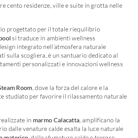
e cento residenze, ville e suite in grotta nelle
io progettato per il totale riequilibrio
pool
si traduce in ambienti wellness
design integrato nell’atmosfera naturale
iati sulla scogliera, è un santuario dedicato al
ttamenti personalizzati e innovazioni wellness
Steam Room
, dove la forza del calore e la
e studiato per favorire il rilassamento naturale
realizzate in
marmo Calacatta
, amplificano la
rio dalle venature calde esalta la luce naturale
o materico
, dalle sfumature calde e terrose,