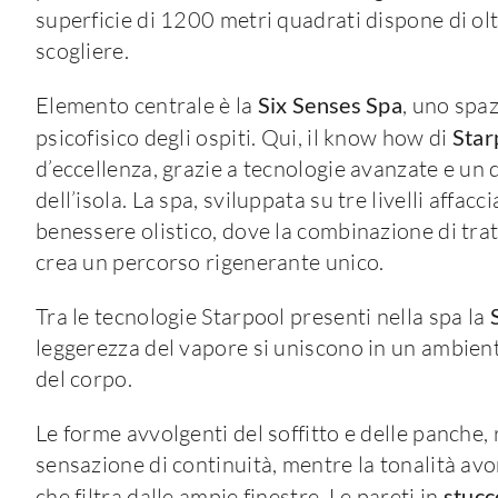
superficie di 1200 metri quadrati dispone di oltr
scogliere.
Elemento centrale è la
Six Senses Spa
, uno spaz
psicofisico degli ospiti. Qui, il know how di
Star
d’eccellenza, grazie a tecnologie avanzate e un 
dell’isola. La spa, sviluppata su tre livelli affacc
benessere olistico, dove la combinazione di tra
crea un percorso rigenerante unico.
Tra le tecnologie Starpool presenti nella spa la
leggerezza del vapore si uniscono in un ambient
del corpo.
Le forme avvolgenti del soffitto e delle panche, 
sensazione di continuità, mentre la tonalità avo
che filtra dalle ampie finestre. Le pareti in
stucc