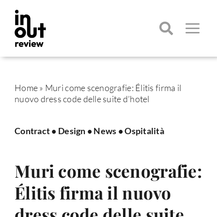
Salta
al
contenuto
Toggle
Navigatio
Cerca
per:
Home
»
Muri come scenografie: Élitis firma il
nuovo dress code delle suite d’hotel
Contract
•
Design
•
News
•
Ospitalità
Muri come scenografie:
Élitis firma il nuovo
dress code delle suite