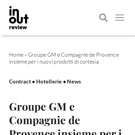
Salta
al
contenuto
Toggle
Navigatio
Cerca
per:
Home
»
Groupe GM e Compagnie de Provence
insieme per i nuovi prodotti di cortesia
Contract
•
Hotellerie
•
News
Groupe GM e
Compagnie de
Provence insieme per i