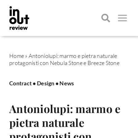
Salta
al
contenuto
Toggle
Navigatio
Cerca
per:
Home
»
Antoniolupi: marmo e pietra naturale
protagonisti con Nebula Stone e Breeze Stone
Contract
•
Design
•
News
Antoniolupi: marmo e
pietra naturale
protagonisti con