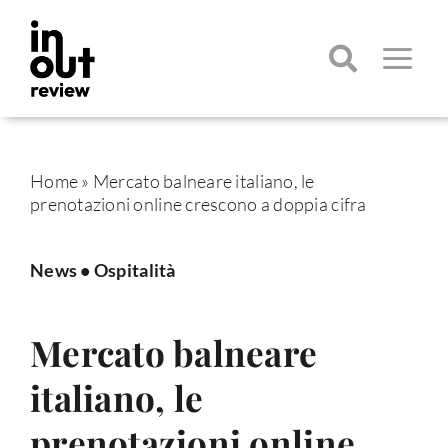
Salta
al
contenuto
Toggle
Navigatio
Cerca
per:
Home
»
Mercato balneare italiano, le
prenotazioni online crescono a doppia cifra
News
•
Ospitalità
Mercato balneare
italiano, le
prenotazioni online