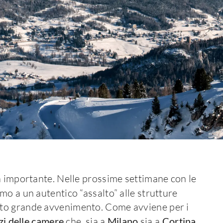
a importante. Nelle prossime settimane con le
mo a un autentico “assalto” alle strutture
sto grande avvenimento. Come avviene per i
zi delle camere
che, sia a
Milano
sia a
Cortina
,