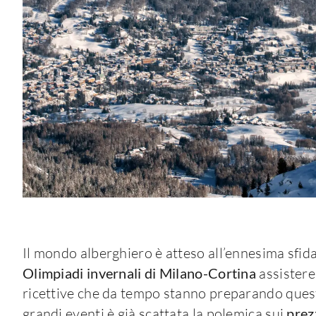
Il mondo alberghiero è atteso all’ennesima sfid
Olimpiadi invernali di Milano-Cortina
assistere
ricettive che da tempo stanno preparando que
grandi eventi è già scattata la polemica sui
prez