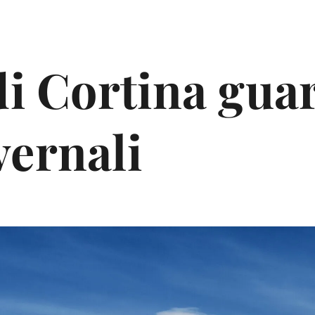
di Cortina guar
vernali