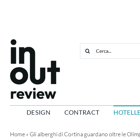
Salta
al
contenuto
Cerca
per:
DESIGN
CONTRACT
HOTELLE
Home
»
Gli alberghi di Cortina guardano oltre le Olim