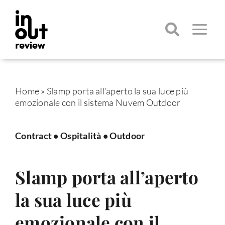
Salta
al
contenuto
Toggle
Navigatio
Cerca
per:
Home
»
Slamp porta all’aperto la sua luce più
emozionale con il sistema Nuvem Outdoor
Contract
•
Ospitalità
•
Outdoor
Slamp porta all’aperto
la sua luce più
emozionale con il