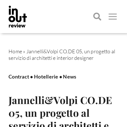
Salta
al
contenuto
Toggle
Navigatio
Cerca
per:
Home
»
Jannelli&Volpi CO.DE 05, un progetto al
servizio di architetti e interior designer
Contract
•
Hotellerie
•
News
Jannelli&Volpi CO.DE
05, un progetto al
servizio di architetti e