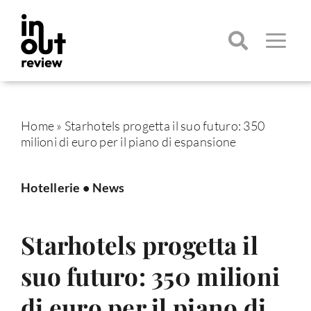
Salta
al
contenuto
Toggle
Navigatio
Cerca
per:
Home
»
Starhotels progetta il suo futuro: 350
milioni di euro per il piano di espansione
Hotellerie
•
News
Starhotels progetta il
suo futuro: 350 milioni
di euro per il piano di