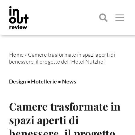
Salta
al
contenuto
Toggle
Navigatio
Cerca
per:
Home
»
Camere trasformate in spazi aperti di
benessere, il progetto dell’Hotel Nutzhof
Design
•
Hotellerie
•
News
Camere trasformate in
spazi aperti di
benessere, il progetto