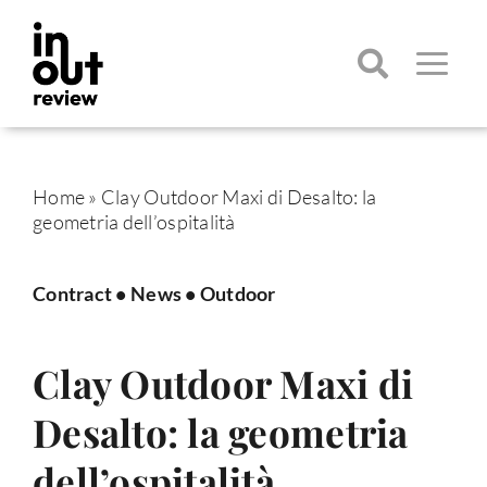
Salta
al
contenuto
Toggle
Navigatio
Cerca
per:
Home
»
Clay Outdoor Maxi di Desalto: la
geometria dell’ospitalità
Contract
•
News
•
Outdoor
Clay Outdoor Maxi di
Desalto: la geometria
dell’ospitalità