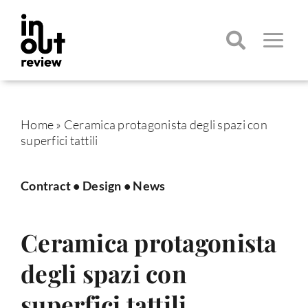
Salta
al
contenuto
Toggle
Navigatio
Cerca
per:
Home
»
Ceramica protagonista degli spazi con
superfici tattili
Contract
•
Design
•
News
Ceramica protagonista
degli spazi con
superfici tattili