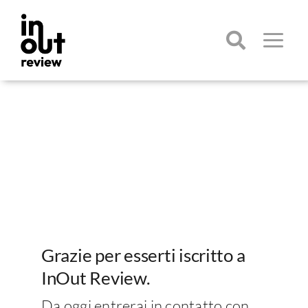
Salta
al
contenuto
Toggle
Navigatio
Cerca
per:
Grazie per esserti iscritto a
InOut Review.
Da oggi entrerai in contatto con